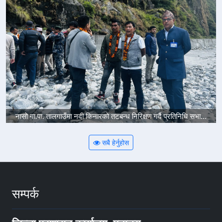
नासो गा.पा. तालगाउँमा नदी किनारको तटबन्ध निरिक्षण गर्दै प्रतिनिधि सभा...
सबै हेर्नुहोस
सम्पर्क