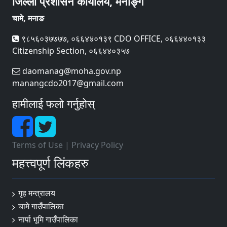
जिल्ला प्रशासन कार्यालय, मनाङ्ग
चामे, मनाङ
९८५६०३७७७७, ०६६४४०१३९ CDO OFFICE, ०६६४४०१३३
Citizenship Section, ०६६४४०३५७
daomanag@moha.gov.np
manangcdo2017@gmail.com
हामीलाई फलो गर्नुहोस्
Terms of Use
|
Privacy Policy
महत्त्वपूर्ण लिंकहरु
गृह मन्त्रालय
चामे गाउँपालिका
नार्पा ‍भूमि गाउँपालिका