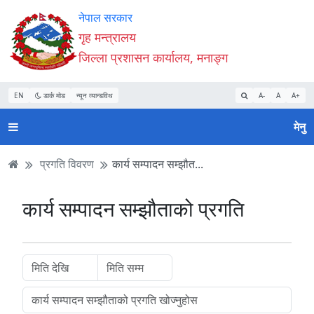
Accessibility
मुख्य
मुख्य
वेबसाइट
नेपाल सरकार
Mode
सामाग्री
नेभिगेसन
खोजमा
गृह मन्त्रालय
सुरु
पढ्नुहाेस्
पढ्नुहाेस्
जानुहोस्
जिल्ला प्रशासन कार्यालय, मनाङ्ग
गर्नुहोस्
EN
डार्क मोड
न्यून व्यान्डविथ
A-
A
A+
मेनु
प्रगति विवरण
कार्य सम्पादन सम्झौत...
कार्य सम्पादन सम्झौताको प्रगति