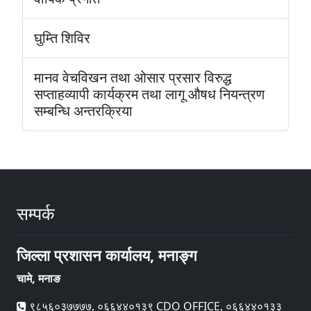
घुम्ति शिविर
मानव वेचविखन तथा ओसार प्रसार विरुद्ध
सप्ताहव्यापी कार्यक्रम तथा लागू औषध नियन्त्रण
सम्बन्धि अन्तरक्रिया
सम्पर्क
जिल्ला प्रशासन कार्यालय, मनाङ्ग
चामे, मनाङ
९८५६०३७७७७, ०६६४४०१३९ CDO OFFICE, ०६६४४०१३३