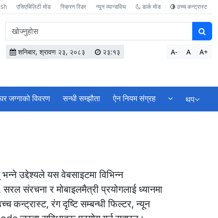
ish
एसिएबिलिटी मोड
स्क्रिन रिडर
न्यून व्यान्डविथ
डार्क मोड
उच्च कन्ट्रास्ट
वेबसाइटमा
सामग्री
खोज्नुहोस
शनिबार, श्रावण २३, २०८३
२३:१३
A-
A
A+
घर जग्गाको विवरण
सन्धी सम्झौता
ऐन नियम संग्रह
थप
्ने उद्देश्यले यस वेबसाइटमा विभिन्न
र, सरल संरचना र मोबाइलमैत्री प्रयोगलाई ध्यानमा
्ट्रास्ट, रंग दृष्टि सम्बन्धी फिल्टर, न्यून