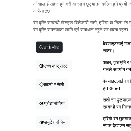
आँखालाई सहज हुने गरी वा रङ्ग छुट्याउन कठिन हुने प्रयोग
आफैं हट्छ।
रंग दृष्टि सम्बन्धी मोडहरू विशेषगरी रातो, हरियो वा निलो रंग
रंग दृष्टि समस्याका लागि पूर्ण समाधान नहुने सम्भावना रहन्छ
वेबसाइटलाई गाढा
डार्क मोड
सक्छ।
अक्षर, पृष्ठभूमि
उच्च कन्ट्रास्ट
यसले सहयोग गर्
वेबसाइटलाई रंग ब
कालो र सेतो
हुन सक्छ।
रातो रंग छुट्या
प्रोटानोपिया
सम्बन्धी रंग भिन
हरियो रंग छुट्य
ड्युटेरानोपिया
स्पष्ट देखाउन स