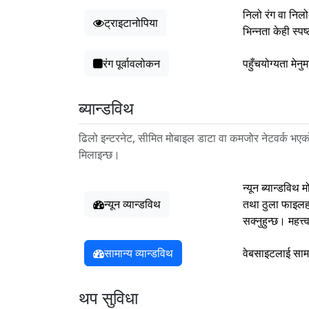
निलो रंग वा निलो
ट्राइटानोपिया
भिन्नता केही स्
रंग पूर्वावलोकन
पहुँचयोग्यता मेन
ब्यान्डविथ
ढिलो इन्टरनेट, सीमित मोबाइल डाटा वा कमजोर नेटवर्क भएको 
मिलाइन्छ।
न्यून ब्यान्डविथ
न्यून व्यान्डविथ
तथा ठुला फाइलहर
सक्नुहुन्छ। महत्
सामान्य व्यान्डविथ
वेबसाइटलाई सामा
थप सुविधा