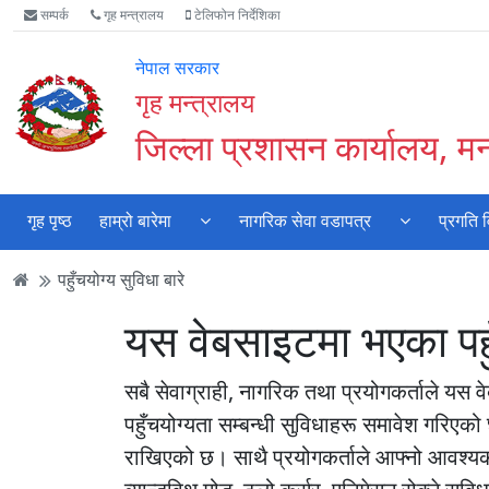
Accessibility
मुख्य
मुख्य
वेबसाइट
सम्पर्क
गृह मन्त्रालय
टेलिफोन निर्देशिका
Mode
सामाग्री
नेभिगेसन
खोजमा
सुरु
पढ्नुहाेस्
पढ्नुहाेस्
जानुहोस्
नेपाल सरकार
गर्नुहोस्
गृह मन्त्रालय
जिल्ला प्रशासन कार्यालय, म
गृह पृष्ठ
हाम्रो बारेमा
नागरिक सेवा वडापत्र
प्रगति 
पहुँचयोग्य सुविधा बारे
यस वेबसाइटमा भएका पहुँच
सबै सेवाग्राही, नागरिक तथा प्रयोगकर्ताले यस वे
पहुँचयोग्यता सम्बन्धी सुविधाहरू समावेश गरिएको
राखिएको छ। साथै प्रयोगकर्ताले आफ्नो आवश्यकता 