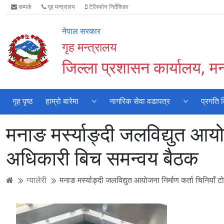
Accessibility
मुख्य
मुख्य
वेबसाइट
सम्पर्क
गृह मन्त्रालय
टेलिफोन निर्देशिका
Mode
सामाग्री
नेभिगेसन
खोजमा
सुरु
पढ्नुहाेस्
पढ्नुहाेस्
जानुहोस्
नेपाल सरकार
गर्नुहोस्
गृह मन्त्रालय
जिल्ला प्रशासन कार्यालय, म
गृह पृष्ठ
हाम्रो बारेमा
नागरिक सेवा वडापत्र
प्रगति 
मनाङ मर्स्याङ्दी जलविद्युत आयोज
अधिकारी बिच समन्वय बैठक
ग्यालेरी
मनाङ मर्स्याङ्दी जलविद्युत आयोजना निर्माण कर्ता चिनियाँ 