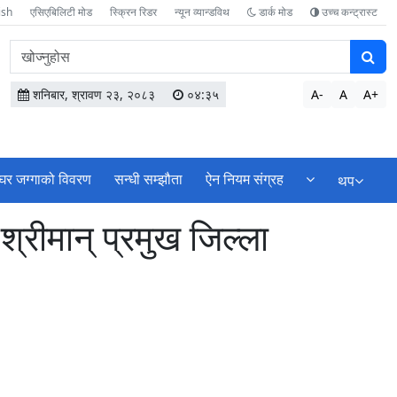
ish
एसिएबिलिटी मोड
स्क्रिन रिडर
न्यून व्यान्डविथ
डार्क मोड
उच्च कन्ट्रास्ट
वेबसाइटमा
सामग्री
खोज्नुहोस
शनिबार, श्रावण २३, २०८३
०४:३५
A-
A
A+
घर जग्गाको विवरण
सन्धी सम्झौता
ऐन नियम संग्रह
थप
श्रीमान् प्रमुख जिल्ला