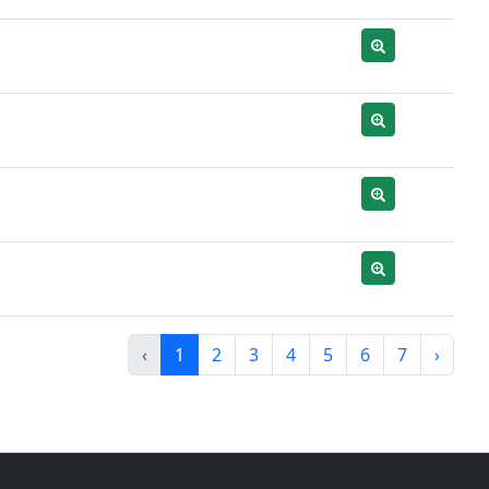
‹
1
2
3
4
5
6
7
›