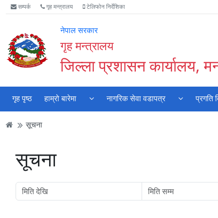
Accessibility
मुख्य
मुख्य
वेबसाइट
सम्पर्क
गृह मन्त्रालय
टेलिफोन निर्देशिका
Mode
सामाग्री
नेभिगेसन
खोजमा
सुरु
पढ्नुहाेस्
पढ्नुहाेस्
जानुहोस्
नेपाल सरकार
गर्नुहोस्
गृह मन्त्रालय
जिल्ला प्रशासन कार्यालय, म
गृह पृष्ठ
हाम्रो बारेमा
नागरिक सेवा वडापत्र
प्रगति 
सूचना
सूचना