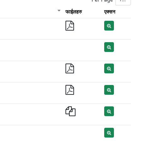
फाईलहरु
एक्सन