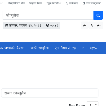
ish
एसिएबिलिटी मोड
स्क्रिन रिडर
न्यून व्यान्डविथ
डार्क मोड
उच्च कन्ट्रास्ट
वेबसाइटमा
सामग्री
खोज्नुहोस
शनिबार, श्रावण २३, २०८३
०७:४८
A-
A
A+
घर जग्गाको विवरण
सन्धी सम्झौता
ऐन नियम संग्रह
थप
10
Per Page