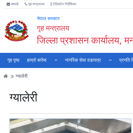
Accessibility
मुख्य
मुख्य
वेबसाइट
सम्पर्क
गृह मन्त्रालय
टेलिफोन निर्देशिका
Mode
सामाग्री
नेभिगेसन
खोजमा
सुरु
पढ्नुहाेस्
पढ्नुहाेस्
जानुहोस्
नेपाल सरकार
गर्नुहोस्
गृह मन्त्रालय
जिल्ला प्रशासन कार्यालय, म
गृह पृष्ठ
हाम्रो बारेमा
नागरिक सेवा वडापत्र
प्रगति 
ग्यालेरी
ग्यालेरी