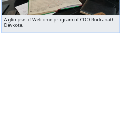
A glimpse of Welcome program of CDO Rudranath
Devkota.