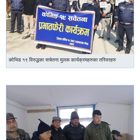
कोभिड १९ विरुद्धका सचेतना मुलक कार्यक्रमहरुका तस्विरहरु