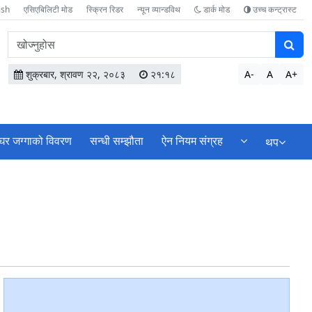
ish
एसिएबिलिटी मोड
स्क्रिन रिडर
न्यून व्यान्डविथ
डार्क मोड
उच्च कन्ट्रास्ट
वेबसाइटमा
सामग्री
खोज्नुहोस
शुक्रबार, श्रावण २२, २०८३
२१:१८
A-
A
A+
घर जग्गाको विवरण
सन्धी सम्झौता
ऐन नियम संग्रह
थप