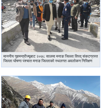
माननीय गृहमन्त्रीज्यूबाट २०७८ सालमा मनाङ जिल्ला विपद् संकटग्रस्त
जिल्ला घोषणा पश्चात मनाङ जिल्लाको स्थलगत अवलोकन निरिक्षण