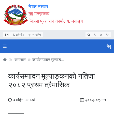
Accessibility
मुख्य
मुख्य
वेबसाइट
नेपाल सरकार
Mode
सामाग्री
नेभिगेसन
खोजमा
गृह मन्त्रालय
सुरु
पढ्नुहाेस्
पढ्नुहाेस्
जानुहोस्
जिल्ला प्रशासन कार्यालय, मनाङ्ग
गर्नुहोस्
EN
डार्क मोड
न्यून व्यान्डविथ
A-
A
A+
मेनु
समाचार
कार्यसम्पादन मूल्याङ...
कार्यसम्पादन मूल्याङ्कनको नतिजा
२०८२ प्रथम त्रैमासिक
७ महिना अगाडी
२०८२-०९-१७