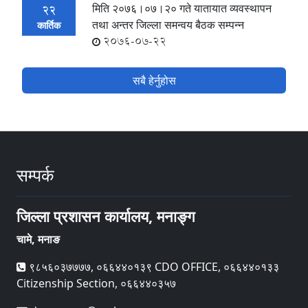
मिति २०७६।०७।२० गते यातायात व्यवस्थापन
22
तथा अन्तर जिल्ला समन्वय बैठक सम्पन्न
कार्तिक
2076-07-22
सबै हेर्नुहोस
सम्पर्क
जिल्ला प्रशासन कार्यालय, मनाङ्ग
चामे, मनाङ
९८५६०३७७७७, ०६६४४०१३९ CDO OFFICE, ०६६४४०१३३
Citizenship Section, ०६६४४०३५७