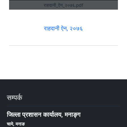
राहदानी ऐन, २०७६
सम्पर्क
जिल्ला प्रशासन कार्यालय, मनाङ्ग
चामे, मनाङ