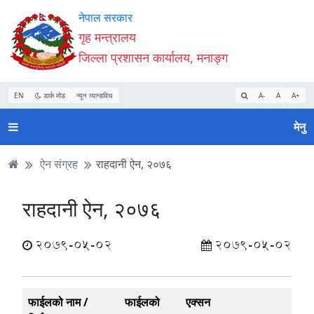
Accessibility
मुख्य
मुख्य
वेबसाइट
नेपाल सरकार
Mode
सामाग्री
नेभिगेसन
खोजमा
गृह मन्त्रालय
सुरु
पढ्नुहाेस्
पढ्नुहाेस्
जानुहोस्
जिल्ला प्रशासन कार्यालय, मनाङ्ग
गर्नुहोस्
EN
डार्क मोड
न्यून व्यान्डविथ
A-
A
A+
मेनु
ऐन संग्रह
राहदानी ऐन, २०७६
राहदानी ऐन, २०७६
2079-05-02
2079-05-02
फाईलको नाम /
फाईलको
एक्सन