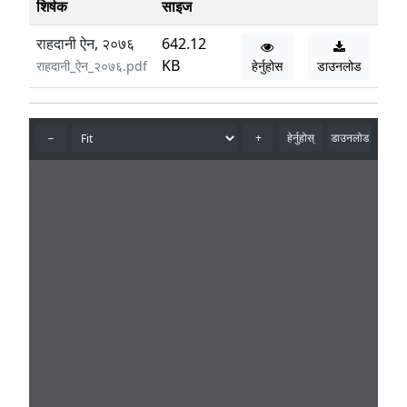
शिर्षक
साइज
राहदानी ऐन, २०७६
642.12
KB
राहदानी_ऐन_२०७६.pdf
हेर्नुहोस
डाउनलोड