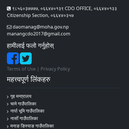
९८५६०३७७७७, ०६६४४०१३९ CDO OFFICE, ०६६४४०१३३
Citizenship Section, ०६६४४०३५७
daomanag@moha.gov.np
manangcdo2017@gmail.com
हामीलाई फलो गर्नुहोस्
Terms of Use
|
Privacy Policy
महत्त्वपूर्ण लिंकहरु
गृह मन्त्रालय
चामे गाउँपालिका
नार्पा ‍भूमि गाउँपालिका
नासोँ गाउँपालिका
मनाङ ङिस्याङ गाउँपालिका