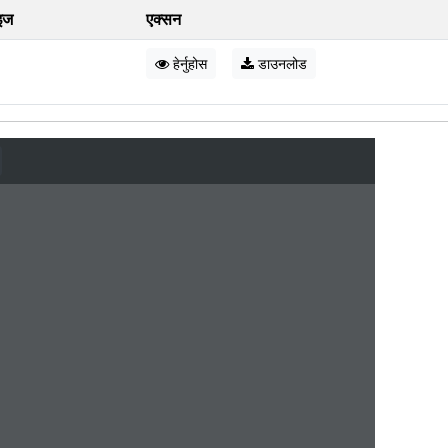
इज
एक्सन
हेर्नुहोस
डाउनलोड