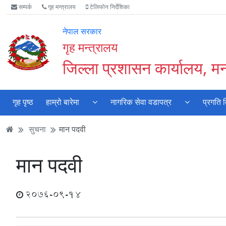
Accessibility
मुख्य
मुख्य
वेबसाइट
सम्पर्क
गृह मन्त्रालय
टेलिफोन निर्देशिका
Mode
सामाग्री
नेभिगेसन
खोजमा
सुरु
पढ्नुहाेस्
पढ्नुहाेस्
जानुहोस्
नेपाल सरकार
गर्नुहोस्
गृह मन्त्रालय
जिल्ला प्रशासन कार्यालय, म
गृह पृष्ठ
हाम्रो बारेमा
नागरिक सेवा वडापत्र
प्रगति 
सुचना
मान पदवी
मान पदवी
2076-09-14