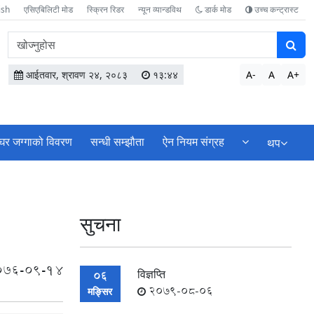
ish
एसिएबिलिटी मोड
स्क्रिन रिडर
न्यून व्यान्डविथ
डार्क मोड
उच्च कन्ट्रास्ट
वेबसाइटमा
सामग्री
खोज्नुहोस
आईतवार, श्रावण २४, २०८३
१३:४४
A-
A
A+
घर जग्गाको विवरण
सन्धी सम्झौता
ऐन नियम संग्रह
थप
सुचना
076-09-14
विज्ञप्ति
06
2079-08-06
मङ्सिर