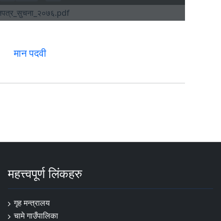
मान पदवी
महत्त्वपूर्ण लिंकहरु
गृह मन्त्रालय
चामे गाउँपालिका